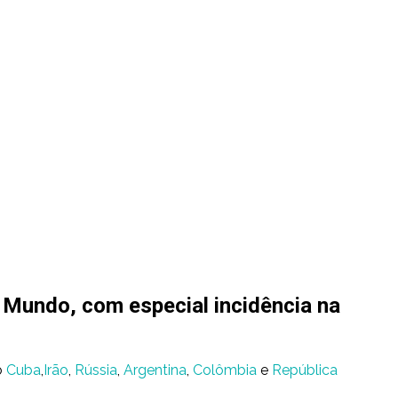
 Mundo, com especial incidência na
o
Cuba
,
Irão
,
Rússia
,
Argentina
,
Colômbia
e
República